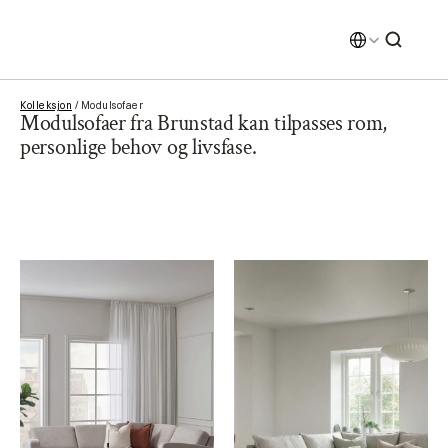
Select Language
Select Language
Kolleksjon
 / 
Modulsofaer
Modulsofaer fra Brunstad kan tilpasses rom, 
personlige behov og livsfase.