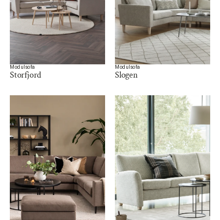
Modulsofa
Modulsofa
Storfjord 
Slogen