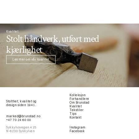
Kvalitet
Stolt håndverk, utført med 
kjærlighet
Les mer om vår kvalitet
Kolleksjon
Forhandlere
Stolthet, kvalitet og 
Om Brunstad
design siden 1941.
Kvalitet
Tekstiler
Tips
marked@brunstad.no
Kontakt
+47 70 24 60 00
Sykkylvsvegen 415
Instagram
N-6230 Sykkylven
Facebook