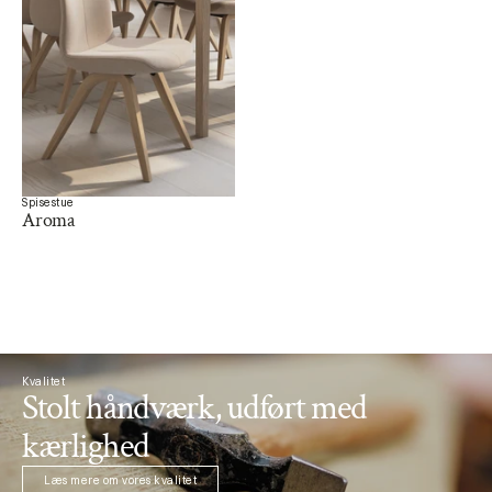
Spisestue
Aroma
Kvalitet
Stolt håndværk, udført med 
kærlighed
Læs mere om vores kvalitet