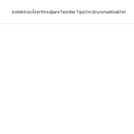
Kollektion
Återförsäljare
Textilier
Tips
Om Brunstad
Kvalitet