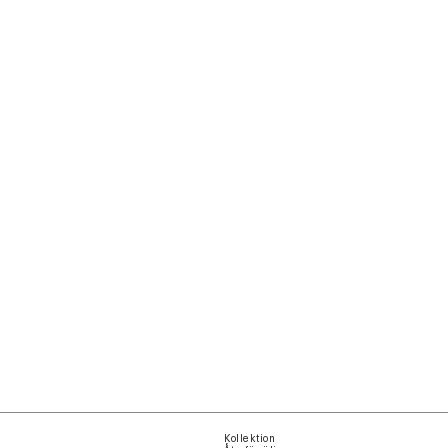
Delta
Delta
Delta Motion - Motion 
Delta Legend
Wood
Kollektion