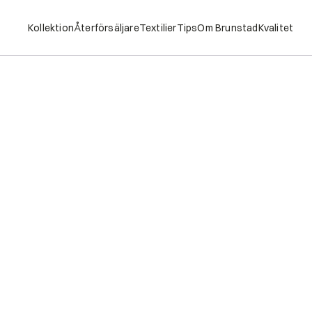
Kollektion
Återförsäljare
Textilier
Tips
Om Brunstad
Kvalitet